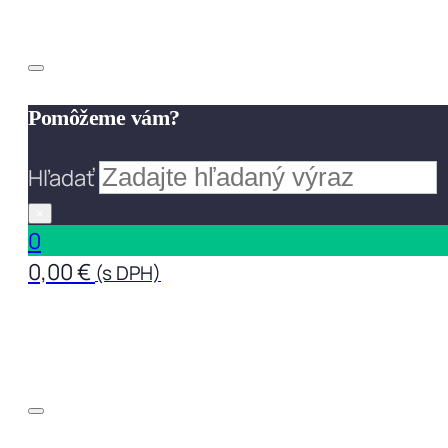
Pomôžeme vám?
Hľadať
×
0
0,00
€
(s DPH)