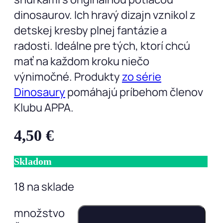
dinosaurov. Ich hravý dizajn vznikol z
detskej kresby plnej fantázie a
radosti. Ideálne pre tých, ktorí chcú
mať na každom kroku niečo
výnimočné. Produkty
zo série
Dinosaury
pomáhajú príbehom členov
Klubu APPA.
4,50
€
Skladom
18 na sklade
množstvo