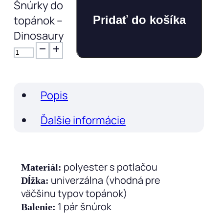
Šnúrky do
topánok –
Pridať do košíka
Dinosaury
Popis
Ďalšie informácie
polyester s potlačou
Materiál:
univerzálna (vhodná pre
Dĺžka:
väčšinu typov topánok)
1 pár šnúrok
Balenie: