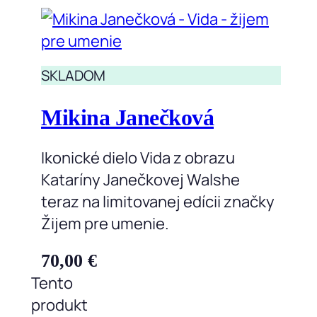
SKLADOM
Mikina Janečková
Ikonické dielo Vida z obrazu
Kataríny Janečkovej Walshe
teraz na limitovanej edícii značky
Žijem pre umenie.
70,00
€
Tento
produkt