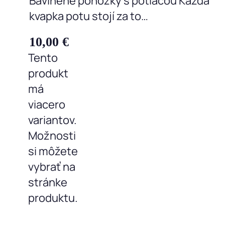
Bavlnené ponožky s potlačou Každá
kvapka potu stojí za to…
10,00
€
Tento
produkt
má
viacero
variantov.
Možnosti
si môžete
vybrať na
stránke
produktu.