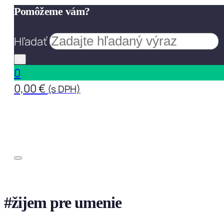
Pomôžeme vám?
Hľadať
×
0
0,00
€
(s DPH)
#žijem pre umenie