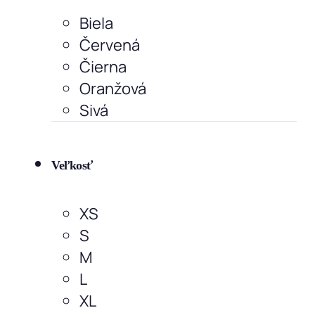
Biela
Červená
Čierna
Oranžová
Sivá
Veľkosť
XS
S
M
L
XL