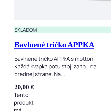
SKLADOM
Bavlnené tričko APPKA
Bavlnené tričko APPkA s mottom
Každá kvapka potu stojí za to… na
prednej strane. Na...
20,00
€
Tento
produkt
má