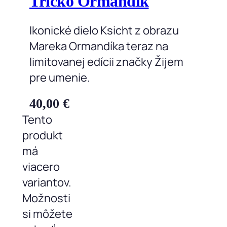
Tričko Ormandík
Ikonické dielo Ksicht z obrazu
Mareka Ormandíka teraz na
limitovanej edícii značky Žijem
pre umenie.
40,00
€
Tento
produkt
má
viacero
variantov.
Možnosti
si môžete