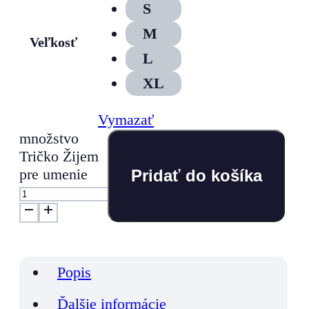
S
M
Veľkosť
L
XL
Vymazať
množstvo
Tričko Žijem
pre umenie
Pridať do košíka
Popis
Ďalšie informácie