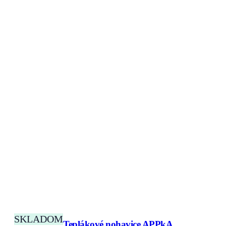
SKLADOM
Teplákové nohavice APPkA