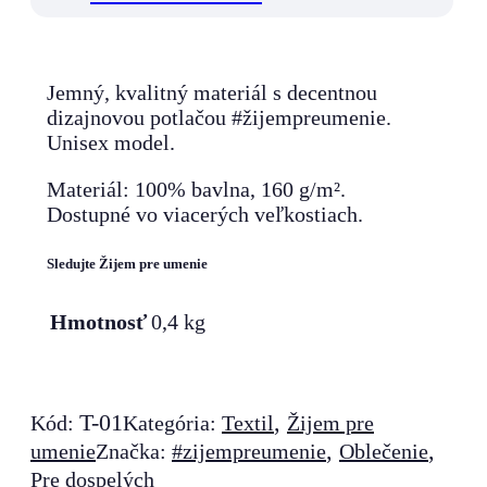
Jemný, kvalitný materiál s decentnou
dizajnovou potlačou #žijempreumenie.
Unisex model.
Materiál: 100% bavlna, 160 g/m².
Dostupné vo viacerých veľkostiach.
Sledujte Žijem pre umenie
Hmotnosť
0,4 kg
T-01
,
Kód:
Kategória:
Textil
Žijem pre
,
,
umenie
Značka:
#zijempreumenie
Oblečenie
Pre dospelých