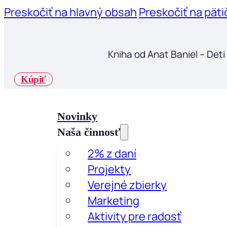
Preskočiť na hlavný obsah
Preskočiť na päti
Kniha od Anat Baniel – Deti
Kúpiť
Novinky
Naša činnosť
2% z daní
Projekty
Verejné zbierky
Marketing
Aktivity pre radosť