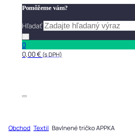
Pomôžeme vám?
Hľadať
×
0
0,00
€
(s DPH)
Obchod
Textil
Bavlnené tričko APPKA