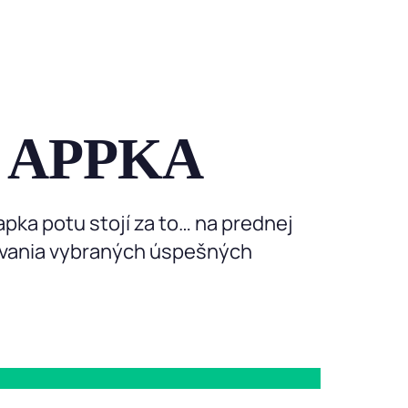
ko APPKA
pka potu stojí za to… na prednej
kovania vybraných úspešných