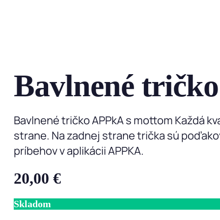
Bavlnené trič
Bavlnené tričko APPkA s mottom Každá kva
strane. Na zadnej strane trička sú poďa
príbehov v aplikácii APPKA.
20,00
€
Skladom