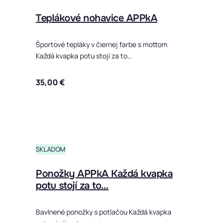
Teplákové nohavice APPkA
Športové tepláky v čiernej farbe s mottom
Každá kvapka potu stojí za to…
35,00
€
Tento produ
SKLADOM
Ponožky APPkA Každá kvapka
potu stojí za to…
Bavlnené ponožky s potlačou Každá kvapka