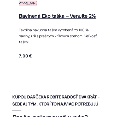
VYPREDANÉ
Bavlnená Eko taška – Venujte 2%
Textilná nákupná taška vyrobená zo 100 %
bavlny, uši s prešitým krížovým stehom. Veľkosť
tašky:...
7,00
€
KÚPOU DARČEKA ROBÍTE RADOSŤ DVAKRÁT –
SEBE AJ TÝM, KTORÍ TO NAJVIAC POTREBUJÚ