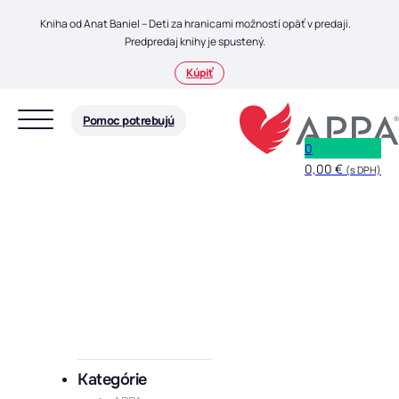
Preskočiť na hlavný obsah
Preskočiť na pätičku
Kniha od Anat Baniel – Deti za hranicami možností opäť v predaji.
Predpredaj knihy je spustený.
Kúpiť
Pomoc potrebujú
0
0,00
€
(s DPH)
Kategórie