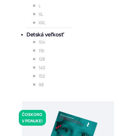
L
XL
XXL
Detská veľkosť
104
116
128
140
152
98
ČOSKORO
V PONUKE!