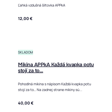
Ľahká vzdušná šiltovka APPkA
12,00
€
Tento produ
SKLADOM
Mikina APPkA Každá kvapka potu
stojí za to…
Pohodlná mikina s nápisom Každá kvapka potu
stojí za to… Na zadnej strane mikiny sú...
40,00
€
Tento produ