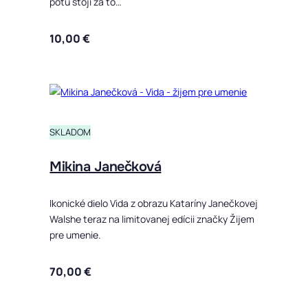
potu stojí za to…
10,00
€
Tento produ
SKLADOM
Mikina Janečková
Ikonické dielo Vida z obrazu Kataríny Janečkovej
Walshe teraz na limitovanej edícii značky Žijem
pre umenie.
70,00
€
Tento produ