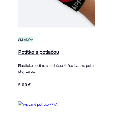
SKLADOM
Potítko s potlačou
Elastické potítko s potlačou Každá kvapka potu
stojí za to…
5,00
€
Tento produ