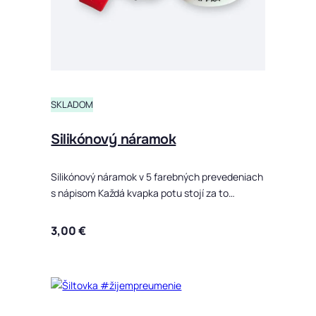
SKLADOM
Silikónový náramok
Silikónový náramok v 5 farebných prevedeniach
s nápisom Každá kvapka potu stojí za to…
3,00
€
Tento produ