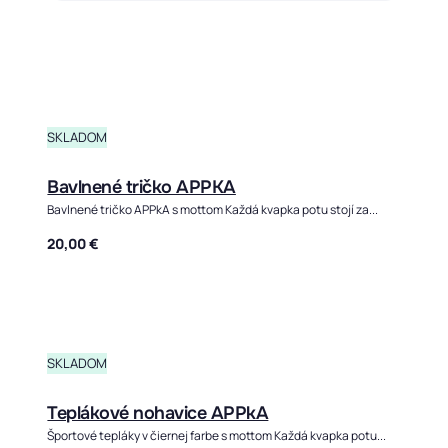
SKLADOM
Bavlnené tričko APPKA
Bavlnené tričko APPkA s mottom Každá kvapka potu stojí za...
20,00
€
Tento p
SKLADOM
Teplákové nohavice APPkA
Športové tepláky v čiernej farbe s mottom Každá kvapka potu...